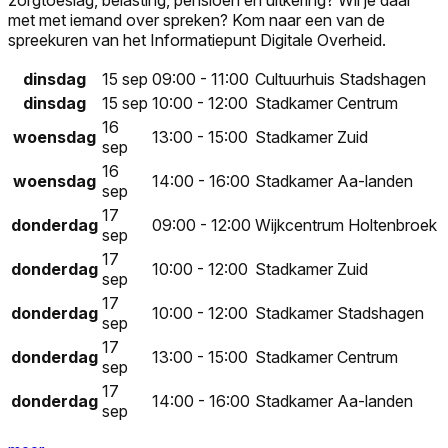
zorgtoeslag, belasting, pensioen en uitkering? Wil je daar
met met iemand over spreken? Kom naar een van de
spreekuren van het Informatiepunt Digitale Overheid.
dinsdag
15 sep
09:00 - 11:00
Cultuurhuis Stadshagen
dinsdag
15 sep
10:00 - 12:00
Stadkamer Centrum
16
woensdag
13:00 - 15:00
Stadkamer Zuid
sep
16
woensdag
14:00 - 16:00
Stadkamer Aa-landen
sep
17
donderdag
09:00 - 12:00
Wijkcentrum Holtenbroek
sep
17
donderdag
10:00 - 12:00
Stadkamer Zuid
sep
17
donderdag
10:00 - 12:00
Stadkamer Stadshagen
sep
17
donderdag
13:00 - 15:00
Stadkamer Centrum
sep
17
donderdag
14:00 - 16:00
Stadkamer Aa-landen
sep