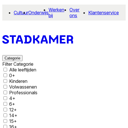
Werken
Over
Cultuur
Onderwijs
Klantenservice
bij
ons
Categorie
Filter Categorie
Alle leeftijden
0+
Kinderen
Volwassenen
Professionals
4+
6+
12+
14+
15+
16+