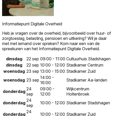
Informatiepunt Digitale Overheid
Heb je vragen over de overheid, bijvoorbeeld over huur- of
zorgtoeslag, belasting, pensioen en uitkering? Wil je daar
met met iemand over spreken? Kom naar een van de
spreekuren van het Informatiepunt Digitale Overheid.
dinsdag
22 sep
09:00 - 11:00
Cultuurhuis Stadshagen
dinsdag
22 sep
10:00 - 12:00
Stadkamer Centrum
woensdag
23 sep
13:00 - 15:00
Stadkamer Zuid
14:00 -
woensdag
23 sep
Stadkamer Aa-landen
16:00
24
09:00 -
Wijkcentrum
donderdag
sep
12:00
Holtenbroek
24
donderdag
10:00 - 12:00
Stadkamer Stadshagen
sep
24
donderdag
10:00 - 12:00
Stadkamer Zuid