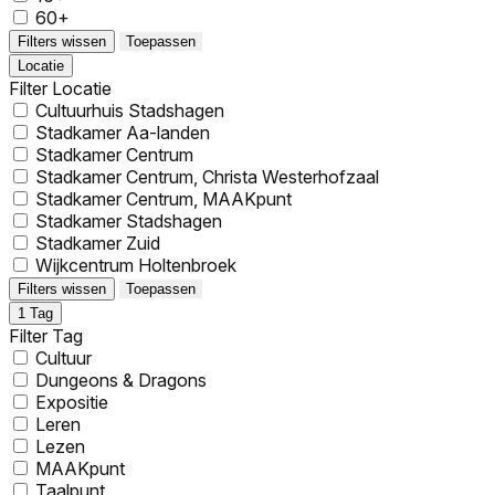
60+
Filters wissen
Toepassen
Locatie
Filter Locatie
Cultuurhuis Stadshagen
Stadkamer Aa-landen
Stadkamer Centrum
Stadkamer Centrum, Christa Westerhofzaal
Stadkamer Centrum, MAAKpunt
Stadkamer Stadshagen
Stadkamer Zuid
Wijkcentrum Holtenbroek
Filters wissen
Toepassen
1
Tag
Filter Tag
Cultuur
Dungeons & Dragons
Expositie
Leren
Lezen
MAAKpunt
Taalpunt