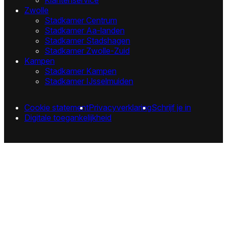
Zwolle
Stadkamer Centrum
Stadkamer Aa-landen
Stadkamer Stadshagen
Stadkamer Zwolle-Zuid
Kampen
Stadkamer Kampen
Stadkamer IJsselmuiden
Cookie statement
Privacyverklaring
Schrijf je in
Digitale toegankelijkheid