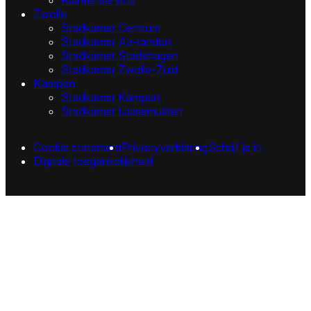
Zwolle
Stadkamer Centrum
Stadkamer Aa-landen
Stadkamer Stadshagen
Stadkamer Zwolle-Zuid
Kampen
Stadkamer Kampen
Stadkamer IJsselmuiden
Cookie statement
Privacyverklaring
Schrijf je in
Digitale toegankelijkheid