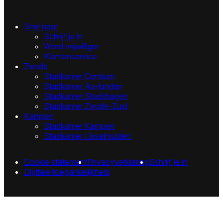
Snel naar
Schrijf je in
Word vrijwilliger
Klantenservice
Zwolle
Stadkamer Centrum
Stadkamer Aa-landen
Stadkamer Stadshagen
Stadkamer Zwolle-Zuid
Kampen
Stadkamer Kampen
Stadkamer IJsselmuiden
Cookie statement
Privacyverklaring
Schrijf je in
Digitale toegankelijkheid