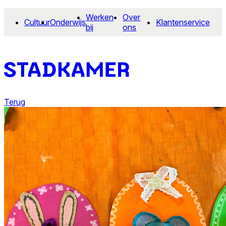
Werken
Over
Cultuur
Onderwijs
Klantenservice
bij
ons
Terug