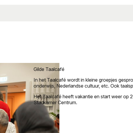
Gilde Taalcafé
In het Taalcafé wordt in kleine groepjes gesp
onderwijs, Nederlandse cultuur, etc. Ook taal
Het Taalcafé heeft vakantie en start weer op
Stadkamer Centrum.