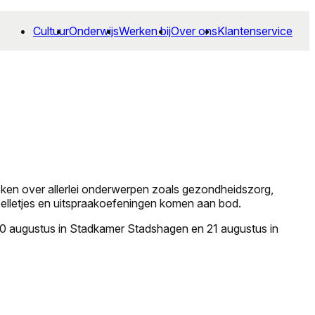
Cultuur
Onderwijs
Werken bij
Over ons
Klantenservice
roken over allerlei onderwerpen zoals gezondheidszorg,
spelletjes en uitspraakoefeningen komen aan bod.
 20 augustus in Stadkamer Stadshagen en 21 augustus in