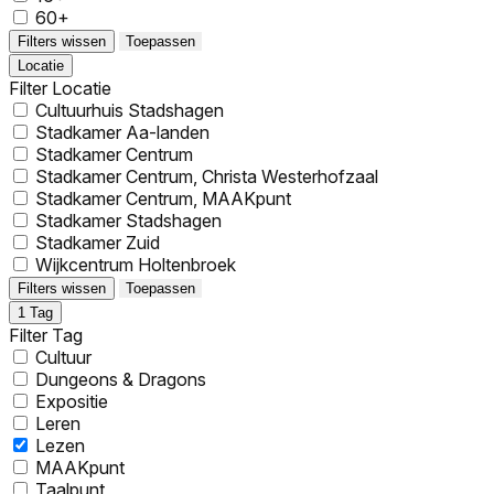
60+
Filters wissen
Toepassen
Locatie
Filter Locatie
Cultuurhuis Stadshagen
Stadkamer Aa-landen
Stadkamer Centrum
Stadkamer Centrum, Christa Westerhofzaal
Stadkamer Centrum, MAAKpunt
Stadkamer Stadshagen
Stadkamer Zuid
Wijkcentrum Holtenbroek
Filters wissen
Toepassen
1
Tag
Filter Tag
Cultuur
Dungeons & Dragons
Expositie
Leren
Lezen
MAAKpunt
Taalpunt