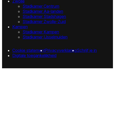
Zwolle
Stadkamer Centrum
Stadkamer Aa-landen
Stadkamer Stadshagen
Stadkamer Zwolle-Zuid
Kampen
Stadkamer Kampen
Stadkamer IJsselmuiden
Cookie statement
Privacyverklaring
Schrijf je in
Digitale toegankelijkheid