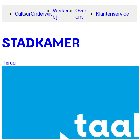
Werken
Over
Cultuur
Onderwijs
Klantenservice
bij
ons
Terug