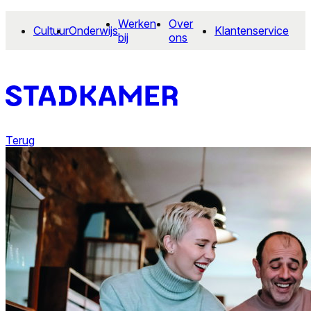
Werken
Over
Cultuur
Onderwijs
Klantenservice
bij
ons
Terug