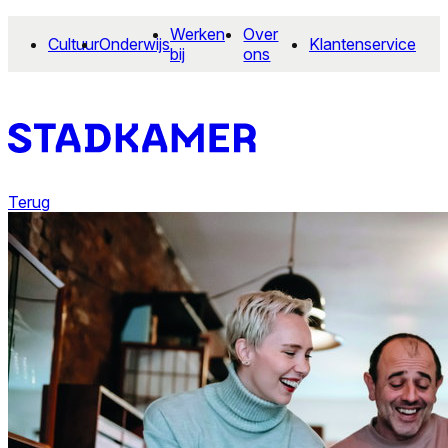
Werken
Over
Cultuur
Onderwijs
Klantenservice
bij
ons
Terug