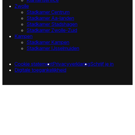
Zwolle
Stadkamer Centrum
Stadkamer Aa-landen
Stadkamer Stadshagen
Stadkamer Zwolle-Zuid
Kampen
Stadkamer Kampen
Stadkamer IJsselmuiden
Cookie statement
Privacyverklaring
Schrijf je in
Digitale toegankelijkheid