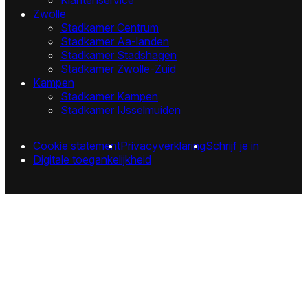
Zwolle
Stadkamer Centrum
Stadkamer Aa-landen
Stadkamer Stadshagen
Stadkamer Zwolle-Zuid
Kampen
Stadkamer Kampen
Stadkamer IJsselmuiden
Cookie statement
Privacyverklaring
Schrijf je in
Digitale toegankelijkheid