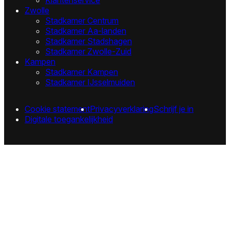
Zwolle
Stadkamer Centrum
Stadkamer Aa-landen
Stadkamer Stadshagen
Stadkamer Zwolle-Zuid
Kampen
Stadkamer Kampen
Stadkamer IJsselmuiden
Cookie statement
Privacyverklaring
Schrijf je in
Digitale toegankelijkheid