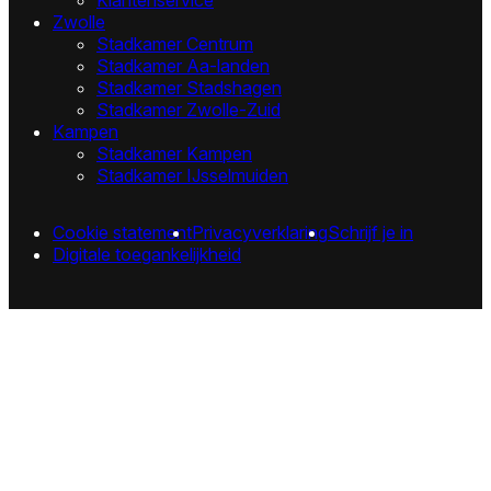
Zwolle
Stadkamer Centrum
Stadkamer Aa-landen
Stadkamer Stadshagen
Stadkamer Zwolle-Zuid
Kampen
Stadkamer Kampen
Stadkamer IJsselmuiden
Cookie statement
Privacyverklaring
Schrijf je in
Digitale toegankelijkheid