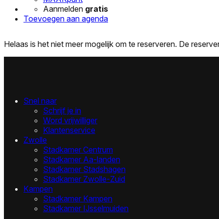
Aanmelden
gratis
Toevoegen aan agenda
Helaas is het niet meer mogelijk om te reserveren. De reser
Snel naar
Schrijf je in
Word vrijwilliger
Klantenservice
Zwolle
Stadkamer Centrum
Stadkamer Aa-landen
Stadkamer Stadshagen
Stadkamer Zwolle-Zuid
Kampen
Stadkamer Kampen
Stadkamer IJsselmuiden