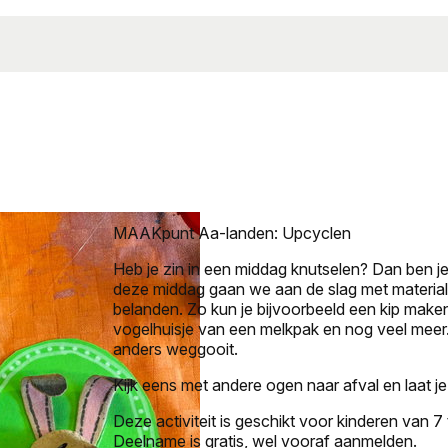
MAAKpunt Aa-landen: Upcyclen
Heb je zin in een middag knutselen? Dan ben je
deze middag gaan we aan de slag met materia
belanden. Zo kun je bijvoorbeeld een kip maken
vogelhuisje van een melkpak en nog veel meer.
anders weggooit.
Kijk eens met andere ogen naar afval en laat je 
Deze activiteit is geschikt voor kinderen van 7 
Deelname is gratis, wel vooraf aanmelden.