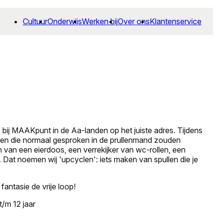
Cultuur
Onderwijs
Werken bij
Over ons
Klantenservice
 bij MAAKpunt in de Aa-landen op het juiste adres. Tijdens
len die normaal gesproken in de prullenmand zouden
 van een eierdoos, een verrekijker van wc-rollen, een
 Dat noemen wij 'upcyclen': iets maken van spullen die je
fantasie de vrije loop!
t/m 12 jaar