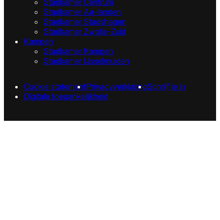
Stadkamer Centrum
Stadkamer Aa-landen
Stadkamer Stadshagen
Stadkamer Zwolle-Zuid
Kampen
Stadkamer Kampen
Stadkamer IJsselmuiden
Cookie statement
Privacyverklaring
Schrijf je in
Digitale toegankelijkheid