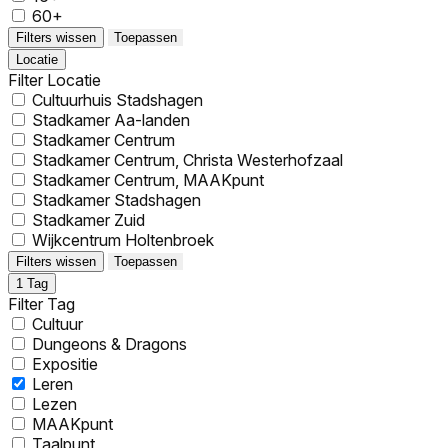
60+
Filters wissen
Toepassen
Locatie
Filter Locatie
Cultuurhuis Stadshagen
Stadkamer Aa-landen
Stadkamer Centrum
Stadkamer Centrum, Christa Westerhofzaal
Stadkamer Centrum, MAAKpunt
Stadkamer Stadshagen
Stadkamer Zuid
Wijkcentrum Holtenbroek
Filters wissen
Toepassen
1
Tag
Filter Tag
Cultuur
Dungeons & Dragons
Expositie
Leren
Lezen
MAAKpunt
Taalpunt