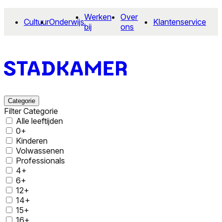
Werken
Over
Cultuur
Onderwijs
Klantenservice
bij
ons
Categorie
Filter Categorie
Alle leeftijden
0+
Kinderen
Volwassenen
Professionals
4+
6+
12+
14+
15+
16+