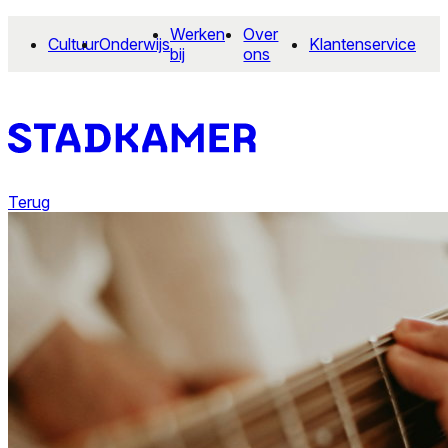
Werken
Over
Cultuur
Onderwijs
Klantenservice
bij
ons
Terug