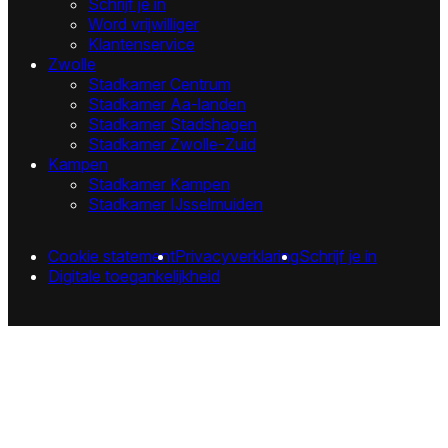
Schrijf je in
Word vrijwilliger
Klantenservice
Zwolle
Stadkamer Centrum
Stadkamer Aa-landen
Stadkamer Stadshagen
Stadkamer Zwolle-Zuid
Kampen
Stadkamer Kampen
Stadkamer IJsselmuiden
Cookie statement
Privacyverklaring
Schrijf je in
Digitale toegankelijkheid