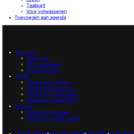
Taalpunt
Voor volwassenen
Toevoegen aan agenda
Snel naar
Schrijf je in
Word vrijwilliger
Klantenservice
Zwolle
Stadkamer Centrum
Stadkamer Aa-landen
Stadkamer Stadshagen
Stadkamer Zwolle-Zuid
Kampen
Stadkamer Kampen
Stadkamer IJsselmuiden
Cookie statement
Privacyverklaring
Schrijf je in
Digitale t