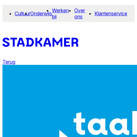
Werken
Over
Cultuur
Onderwijs
Klantenservice
bij
ons
Terug