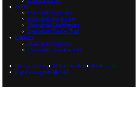
Klantenservice
Zwolle
Stadkamer Centrum
Stadkamer Aa-landen
Stadkamer Stadshagen
Stadkamer Zwolle-Zuid
Kampen
Stadkamer Kampen
Stadkamer IJsselmuiden
Cookie statement
Privacyverklaring
Schrijf je in
Digitale toegankelijkheid