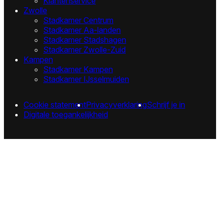
Klantenservice
Zwolle
Stadkamer Centrum
Stadkamer Aa-landen
Stadkamer Stadshagen
Stadkamer Zwolle-Zuid
Kampen
Stadkamer Kampen
Stadkamer IJsselmuiden
Cookie statement
Privacyverklaring
Schrijf je in
Digitale toegankelijkheid