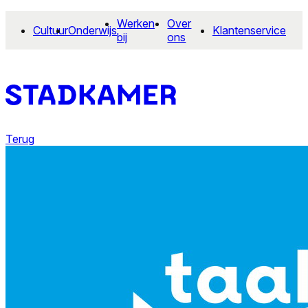
Werken
Over
Cultuur
Onderwijs
Klantenservice
bij
ons
Terug