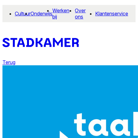
Werken
Over
Cultuur
Onderwijs
Klantenservice
bij
ons
Terug