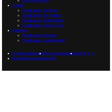
Klantenservice
Zwolle
Stadkamer Centrum
Stadkamer Aa-landen
Stadkamer Stadshagen
Stadkamer Zwolle-Zuid
Kampen
Stadkamer Kampen
Stadkamer IJsselmuiden
Cookie statement
Privacyverklaring
Schrijf je in
Digitale toegankelijkheid