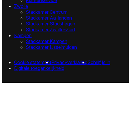
Klantenservice
Zwolle
Stadkamer Centrum
Stadkamer Aa-landen
Stadkamer Stadshagen
Stadkamer Zwolle-Zuid
Kampen
Stadkamer Kampen
Stadkamer IJsselmuiden
Cookie statement
Privacyverklaring
Schrijf je in
Digitale toegankelijkheid