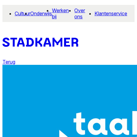
Werken
Over
Cultuur
Onderwijs
Klantenservice
bij
ons
Terug